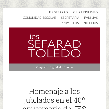
IES SEFARAD
PLURILINGÜISMO
COMUNIDAD ESCOLAR
SECRETARÍA
FAMILIAS
PROYECTOS
NOTICIAS
Proyecto Digital de Centro
Homenaje a los
jubilados en el 40º
aniversario del IES