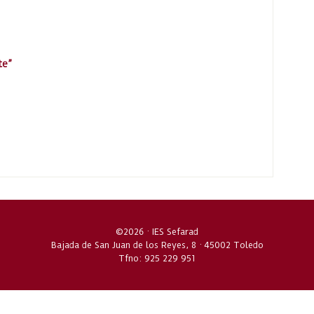
te”
©2026 · IES Sefarad
Bajada de San Juan de los Reyes, 8 · 45002 Toledo
Tfno: 925 229 951