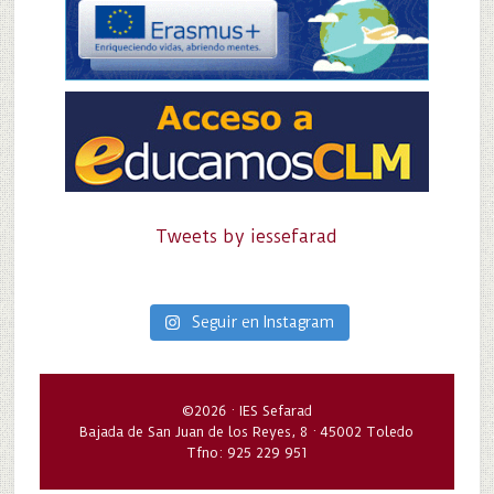
Tweets by iessefarad
Seguir en Instagram
©2026 · IES Sefarad
Bajada de San Juan de los Reyes, 8 · 45002 Toledo
Tfno: 925 229 951