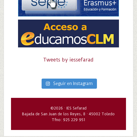
Tweets by iessefarad
Seguir en Instagram
©2026 · IES Sefarad
Bajada de San Juan de los Reyes, 8 · 45002 Toledo
Tfno: 925 229 951