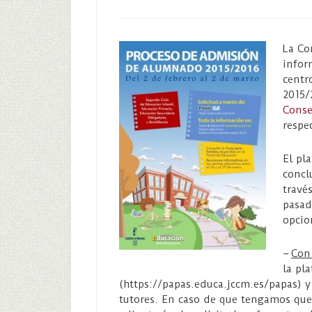
La Co
infor
centr
2015/
Conse
respe
El pl
concl
travé
pasa
opcio
–
Con 
la pl
(https://papas.educa.jccm.es/papas) y
tutores. En caso de que tengamos que